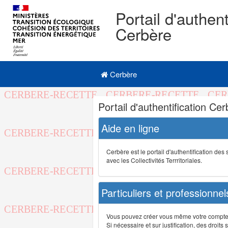
Portail d'authent
Cerbère
Navigation
Menu principal
principale
Cerbère
Navigation
Portail d'authentification Ce
et
outils
Aide en ligne
annexes
Cerbère est le portail d'authentification de
avec les Collectivités Terrritoriales.
Particuliers et professionnel
Vous pouvez créer vous même votre compte su
Si nécessaire et sur justification, des droi