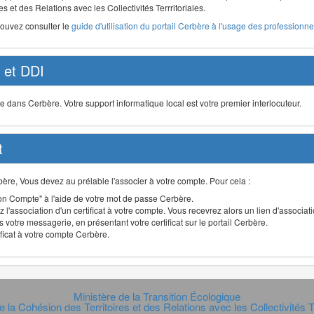
s et des Relations avec les Collectivités Terrritoriales.
pouvez consulter le
guide d'utilisation du portail Cerbère à l'usage des professionnel
et DDI
ans Cerbère. Votre support informatique local est votre premier interlocuteur.
t
Cerbère, Vous devez au prélable l'associer à votre compte. Pour cela :
n Compte" à l'aide de votre mot de passe Cerbère.
 l'association d'un certificat à votre compte. Vous recevrez alors un lien d'associa
 votre messagerie, en présentant votre certificat sur le portail Cerbère.
ificat à votre compte Cerbère.
Ministère de la Transition Écologique
e la Cohésion des Territoires et des Relations avec les Collectivités Te