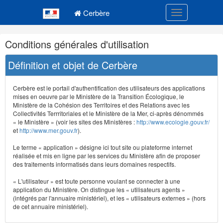
Navigation
Menu principal
principale
Cerbère
Toggle navigatio
Navigation
Conditions générales d'utilisation
et
outils
Définition et objet de Cerbère
annexes
Cerbère est le portail d'authentification des utilisateurs des applications
mises en oeuvre par le Ministère de la Transition Écologique, le
Ministère de la Cohésion des Territoires et des Relations avec les
Collectivités Terrritoriales et le Ministère de la Mer, ci-après dénommés
« le Ministère » (voir les sites des Ministères :
http://www.ecologie.gouv.fr/
et
http://www.mer.gouv.fr
).
Le terme « application » désigne ici tout site ou plateforme internet
réalisée et mis en ligne par les services du Ministère afin de proposer
des traitements informatisés dans leurs domaines respectifs.
« L'utilisateur » est toute personne voulant se connecter à une
application du Ministère. On distingue les « utilisateurs agents »
(intégrés par l'annuaire ministériel), et les « utilisateurs externes » (hors
de cet annuaire ministériel).