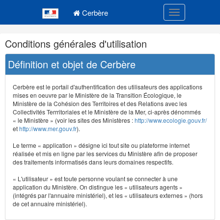
Navigation
Menu principal
principale
Cerbère
Toggle navigatio
Navigation
Conditions générales d'utilisation
et
outils
Définition et objet de Cerbère
annexes
Cerbère est le portail d'authentification des utilisateurs des applications
mises en oeuvre par le Ministère de la Transition Écologique, le
Ministère de la Cohésion des Territoires et des Relations avec les
Collectivités Terrritoriales et le Ministère de la Mer, ci-après dénommés
« le Ministère » (voir les sites des Ministères :
http://www.ecologie.gouv.fr/
et
http://www.mer.gouv.fr
).
Le terme « application » désigne ici tout site ou plateforme internet
réalisée et mis en ligne par les services du Ministère afin de proposer
des traitements informatisés dans leurs domaines respectifs.
« L'utilisateur » est toute personne voulant se connecter à une
application du Ministère. On distingue les « utilisateurs agents »
(intégrés par l'annuaire ministériel), et les « utilisateurs externes » (hors
de cet annuaire ministériel).