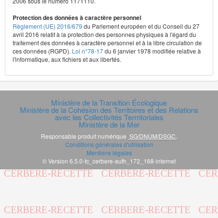
2006 sous le numéro 1171110.
Protection des données à caractère personnel
Règlement (UE) 2016/679
du Parlement européen et du Conseil du 27
avril 2016 relatif à la protection des personnes physiques à l'égard du
traitement des données à caractère personnel et à la libre circulation de
ces données (RGPD).
Loi n°78-17
du 6 janvier 1978 modifiée relative à
l'informatique, aux fichiers et aux libertés.
Ministère de la Transition Écologique
Ministère de la Cohésion des Territoires et des Relations
avec les Collectivités Terrritoriales
Ministère de la Mer
Responsable produit numérique
SG/DNUM/DSGC
.
Conditions générales d'utilisation
Mentions légales
© Version 6.5.0-tc_cerbere-auth_172_168-internet