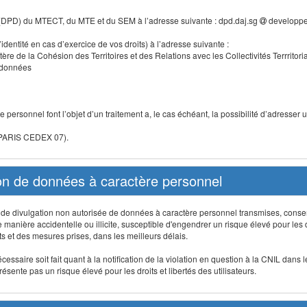
 (DPD) du MTECT, du MTE et du SEM à l’adresse suivante : dpd.daj.sg
developpe
identité en cas d’exercice de vos droits) à l’adresse suivante :
tère de la Cohésion des Territoires et des Relations avec les Collectivités Terrritori
s données
 personnel font l’objet d’un traitement a, le cas échéant, la possibilité d’adresse
 PARIS CEDEX 07).
ion de données à caractère personnel
on, de divulgation non autorisée de données à caractère personnel transmises, conse
anière accidentelle ou illicite, susceptible d'engendrer un risque élevé pour les droi
s et des mesures prises, dans les meilleurs délais.
ssaire soit fait quant à la notification de la violation en question à la CNIL dans 
sente pas un risque élevé pour les droits et libertés des utilisateurs.