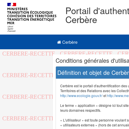
Portail d'authent
Cerbère
Navigation
Menu principal
principale
Cerbère
Navigation
Conditions générales d'utilisa
et
outils
Définition et objet de Cerbè
annexes
Cerbère est le portail d'authentification des
Territoires et des Relations avec les Collecti
http://www.ecologie.gouv.fr/
et
http://www.mer
Le terme « application » désigne ici tout sit
leurs domaines respectifs.
« L'utilisateur » est toute personne voulant s
« utilisateurs externes » (hors de cet annuair