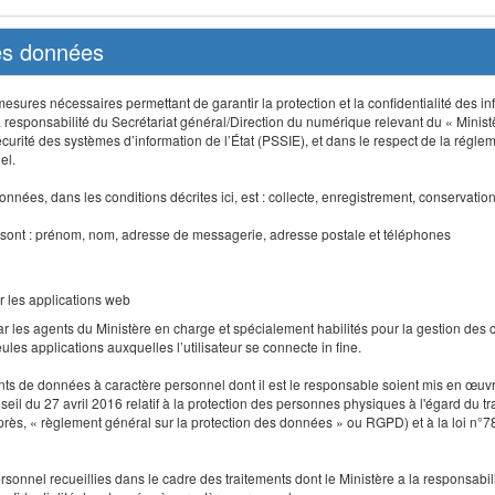
des données
sures nécessaires permettant de garantir la protection et la confidentialité des info
 responsabilité du Secrétariat général/Direction du numérique relevant du « Minist
curité des systèmes d’information de l’État (PSSIE), et dans le respect de la régle
el.
nnées, dans les conditions décrites ici, est : collecte, enregistrement, conservatio
 sont : prénom, nom, adresse de messagerie, adresse postale et téléphones
r les applications web
r les agents du Ministère en charge et spécialement habilités pour la gestion des
seules applications auxquelles l’utilisateur se connecte in fine.
ents de données à caractère personnel dont il est le responsable soient mis en œ
l du 27 avril 2016 relatif à la protection des personnes physiques à l'égard du 
-après, « règlement général sur la protection des données » ou RGPD) et à la loi n°7
 personnel recueillies dans le cadre des traitements dont le Ministère a la responsabi