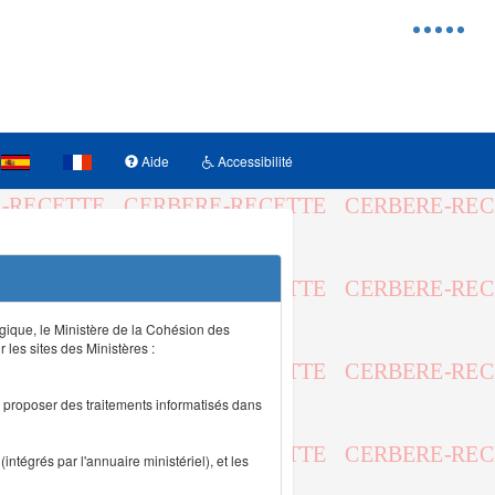
Menu
d'access
Aide
Accessibilité
logique, le Ministère de la Cohésion des
r les sites des Ministères :
de proposer des traitements informatisés dans
intégrés par l'annuaire ministériel), et les