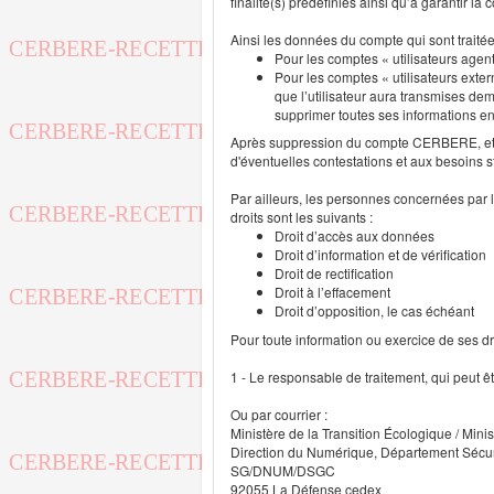
finalité(s) prédéfinies ainsi qu’à garantir l
Ainsi les données du compte qui sont traité
Pour les comptes « utilisateurs agent
Pour les comptes « utilisateurs exter
que l’utilisateur aura transmises deme
supprimer toutes ses informations 
Après suppression du compte CERBERE, et p
d'éventuelles contestations et aux besoins s
Par ailleurs, les personnes concernées par l
droits sont les suivants :
Droit d’accès aux données
Droit d’information et de vérification
Droit de rectification
Droit à l’effacement
Droit d’opposition, le cas échéant
Pour toute information ou exercice de ses droi
1 - Le responsable de traitement, qui peut ê
Ou par courrier :
Ministère de la Transition Écologique / Minis
Direction du Numérique, Département Sécu
SG/DNUM/DSGC
92055 La Défense cedex