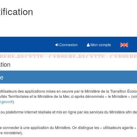
ification
Connexion
Mon compte
tion
re
 utilisateurs des applications mises en oeuvre par le Ministère de la Transition Éco
vités Terrritoriales et le Ministère de la Mer, ci-après dénommés « le Ministère » (voi
.gouv.fr
).
e ou plateforme internet réalisée et mis en ligne par les services du Ministère afin 
e connecter à une application du Ministère. On distingue les « utilisateurs agents » (
e ministériel).