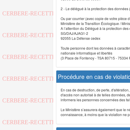
2 - Le délégué à la protection des données
Ou par courrier (avec copie de votre pièce d’
Ministère de la Transition Écologique / Minis
A l’attention du Délégué à la protection de
SG/DAJ/AJAG1-2
92055 La Défense cedex
Toute personne dont les données à caractère
nationale informatique et libertés
(3 Place de Fontenoy - TSA 80715 - 75334
Procédure en cas de violat
En cas de destruction, de perte, d'altérati
d'accès non autorisé à de telles données, de m
informera les personnes concernées des fait
Le Ministère s’assurera également que le néce
connaissance, à moins que la violation ne pré