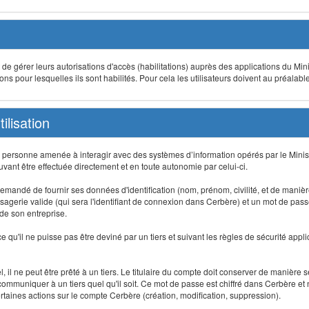
t de gérer leurs autorisations d'accès (habilitations) auprès des applications du Mini
s pour lesquelles ils sont habilités. Pour cela les utilisateurs doivent au préalabl
ilisation
te personne amenée à interagir avec des systèmes d’information opérés par le Minis
uvant être effectuée directement et en toute autonomie par celui-ci.
 est demandé de fournir ses données d'identification (nom, prénom, civilité, et de maniè
agerie valide (qui sera l'identifiant de connexion dans Cerbère) et un mot de passe pe
 de son entreprise.
e qu'il ne puisse pas être deviné par un tiers et suivant les règles de sécurité appl
 il ne peut être prêté à un tiers. Le titulaire du compte doit conserver de manière s
mmuniquer à un tiers quel qu'il soit. Ce mot de passe est chiffré dans Cerbère et 
taines actions sur le compte Cerbère (création, modification, suppression).