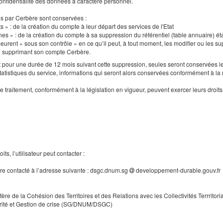
a confidentialité des données à caractère personnel.
es par Cerbère sont conservées :
s » : de la création du compte à leur départ des services de l'Etat
nes » : de la création du compte à sa suppression du référentiel (table annuaire) ét
urent « sous son contrôle » en ce qu’il peut, à tout moment, les modifier ou les supp
en supprimant son compte Cerbère.
our une durée de 12 mois suivant cette suppression, seules seront conservées le
tatistiques du service, informations qui seront alors conservées conformément à la
e traitement, conformément à la législation en vigueur, peuvent exercer leurs droi
ts, l’utilisateur peut contacter :
tre contacté à l’adresse suivante : dsgc.dnum.sg
developpement-durable.gouv.fr
tère de la Cohésion des Territoires et des Relations avec les Collectivités Terrritori
rité et Gestion de crise (SG/DNUM/DSGC)