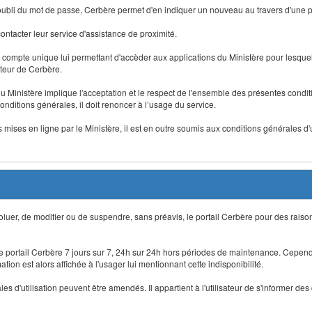
 d'oubli du mot de passe, Cerbère permet d'en indiquer un nouveau au travers d'une
 contacter leur service d'assistance de proximité.
un compte unique lui permettant d'accèder aux applications du Ministère pour lesquelle
ateur de Cerbère.
du Ministère implique l'acceptation et le respect de l'ensemble des présentes condition
onditions générales, il doit renoncer à l’usage du service.
 mises en ligne par le Ministère, il est en outre soumis aux conditions générales d'
évoluer, de modifier ou de suspendre, sans préavis, le portail Cerbère pour des rais
 le portail Cerbère 7 jours sur 7, 24h sur 24h hors périodes de maintenance. Cepend
ion est alors affichée à l'usager lui mentionnant cette indisponibilité.
 d'utilisation peuvent être amendés. Il appartient à l'utilisateur de s'informer des 