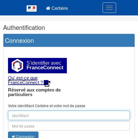
Navigation
Menu principal
principale
Cerbère
Toggle navigatio
Navigation
Authentification
et
outils
Connexion
annexes
S'identifier avec
FranceConnect
Qu' est-ce que
FranceConnect ?
Réservé aux comptes de
particuliers
Votre identifiant Cerbère et votre mot de passe
Connexion