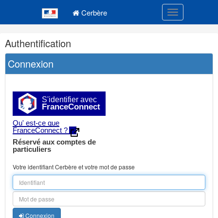
Navigation
Menu principal
principale
Cerbère
Toggle navigatio
Navigation
Authentification
et
outils
Connexion
annexes
S'identifier avec
FranceConnect
Qu' est-ce que
FranceConnect ?
Réservé aux comptes de
particuliers
Votre identifiant Cerbère et votre mot de passe
Connexion