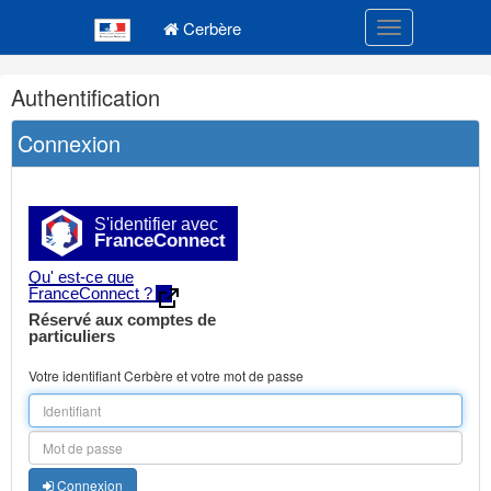
Navigation
Menu principal
principale
Cerbère
Toggle navigatio
Navigation
Authentification
et
outils
Connexion
annexes
S'identifier avec
FranceConnect
Qu' est-ce que
FranceConnect ?
Réservé aux comptes de
particuliers
Votre identifiant Cerbère et votre mot de passe
Connexion