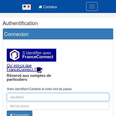
Navigation
Menu principal
principale
Cerbère
Toggle navigatio
Navigation
Authentification
et
outils
Connexion
annexes
S'identifier avec
FranceConnect
Qu' est-ce que
FranceConnect ?
Réservé aux comptes de
particuliers
Votre identifiant Cerbère et votre mot de passe
Connexion