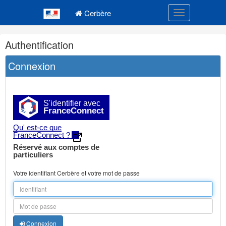
Navigation
Menu principal
principale
Cerbère
Toggle navigatio
Navigation
Authentification
et
outils
Connexion
annexes
S'identifier avec
FranceConnect
Qu' est-ce que
FranceConnect ?
Réservé aux comptes de
particuliers
Votre identifiant Cerbère et votre mot de passe
Connexion