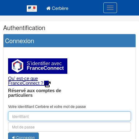
Navigation
Menu principal
principale
Cerbère
Toggle navigatio
Navigation
Authentification
et
outils
Connexion
annexes
S'identifier avec
FranceConnect
Qu' est-ce que
FranceConnect ?
Réservé aux comptes de
particuliers
Votre identifiant Cerbère et votre mot de passe
Connexion