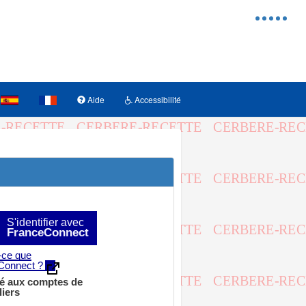
Menu
d'access
Aide
Accessibilité
S'identifier avec
FranceConnect
-ce que
Connect ?
é aux comptes de
liers