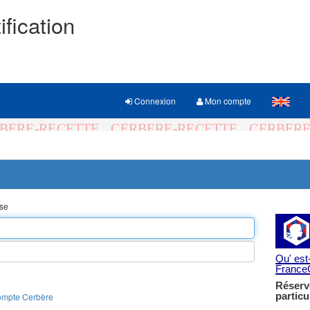
ification
Connexion
Mon compte
sse
Qu' est
France
Réserv
particu
ompte Cerbère