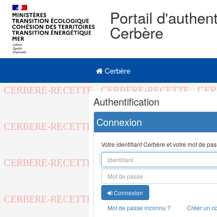
Portail d'authent
Cerbère
Navigation
Menu principal
principale
Cerbère
Navigation
Authentification
et
outils
Connexion
annexes
Votre identifiant Cerbère et votre mot de pa
Connexion
Mot de passe inconnu ?
Créer un c