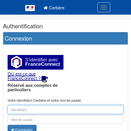
Navigation
Menu principal
principale
Cerbère
Toggle navigatio
Navigation
Authentification
et
outils
Connexion
annexes
S'identifier avec
FranceConnect
Qu' est-ce que
FranceConnect ?
Réservé aux comptes de
particuliers
Votre identifiant Cerbère et votre mot de passe
Connexion