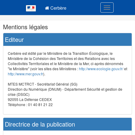
Navigation
Menu principal
principale
Cerbère
Toggle navigatio
Navigation
Mentions légales
et
outils
Editeur
annexes
Cerbère est édité par le Ministère de la Transition Écologique, le
Ministère de la Cohésion des Territoires et des Relations avec les
Collectivités Terrritoriales et le Ministère de la Mer, ci-après dénommés
"le Ministère" (voir les sites des Ministères :
http://www.ecologie.gouv.fr/
et
http://www.mer.gouv.fr
).
MTES MCTRCT - Secrétariat Général (SG)
Direction du Numérique (DNUM) - Département Sécurité et gestion de
crise (DSGC)
92055 La Défense CEDEX
Téléphone : 01 40 81 21 22
Directrice de la publication