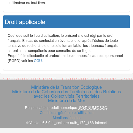
l’utilisateur ou tout tiers.
Droit applicable
Quel que soit le lieu d’utilisation, le présent site est régi par le droit
français. En cas de contestation éventuelle, et après l’échec de toute
tentative de recherche d’une solution amiable, les tribunaux français
seront seuls compétents pour connaître de ce litige.
Propriété intellectuelle et protection des données à caractère personnel
(RGPD) voir les
CGU
.
Ministère de la Transition Écologique
Ministère de la Cohésion des Territoires et des Relations
avec les Collectivités Terrritoriales
Ministère de la Mer
Responsable produit numérique
SG/DNUM/DSGC
.
Conditions générales d'utilisation
Mentions légales
© Version 6.5.0-tc_cerbere-auth_172_168-internet