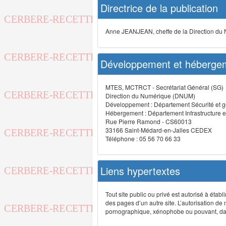
Directrice de la publication
Anne JEANJEAN, cheffe de la Direction du
Développement et hébergem
MTES, MCTRCT - Secrétariat Général (SG)
Direction du Numérique (DNUM)
Développement : Département Sécurité et g
Hébergement : Département Infrastructure e
Rue Pierre Ramond - CS60013
33166 Saint-Médard-en-Jalles CEDEX
Téléphone : 05 56 70 66 33
Liens hypertextes
Tout site public ou privé est autorisé à étab
des pages d’un autre site. L’autorisation de
pornographique, xénophobe ou pouvant, dans