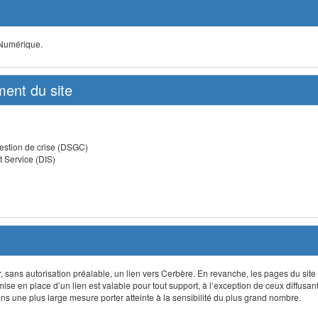
 Numérique.
ent du site
estion de crise (DSGC)
t Service (DIS)
lir, sans autorisation préalable, un lien vers Cerbère. En revanche, les pages du site
 mise en place d’un lien est valable pour tout support, à l’exception de ceux diffusa
 une plus large mesure porter atteinte à la sensibilité du plus grand nombre.