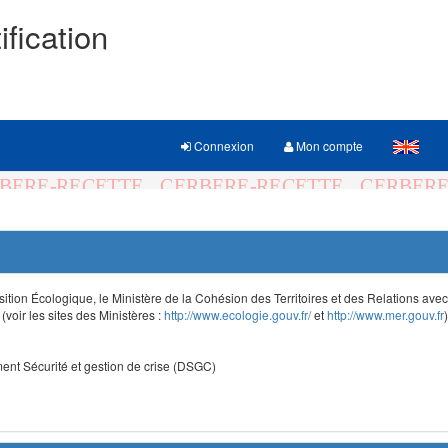
ification
Connexion
Mon compte
sition Écologique, le Ministère de la Cohésion des Territoires et des Relations avec le
voir les sites des Ministères :
http://www.ecologie.gouv.fr/
et
http://www.mer.gouv.fr
)
nt Sécurité et gestion de crise (DSGC)