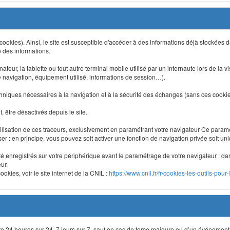
 (cookies). Ainsi, le site est susceptible d'accéder à des informations déjà stockée
e des informations.
nateur, la tablette ou tout autre terminal mobile utilisé par un internaute lors de la v
e navigation, équipement utilisé, informations de session…).
niques nécessaires à la navigation et à la sécurité des échanges (sans ces cookies,
 être désactivés depuis le site.
lisation de ces traceurs, exclusivement en paramétrant votre navigateur Ce para
liser : en principe, vous pouvez soit activer une fonction de navigation privée soit un
été enregistrés sur votre périphérique avant le paramétrage de votre navigateur : da
ur.
okies, voir le site internet de la CNIL :
https://www.cnil.fr/fr/cookies-les-outils-pour-
site 24 heures sur 24, 7 jours sur 7, sauf en cas de force majeure ou d’un événement