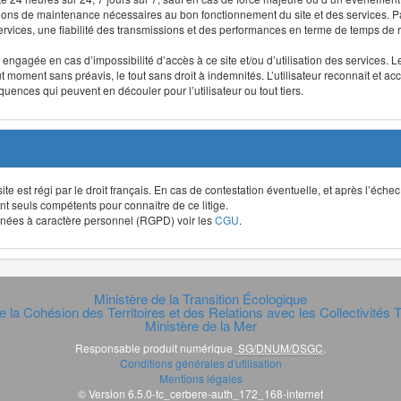
ntions de maintenance nécessaires au bon fonctionnement du site et des services
 services, une fiabilité des transmissions et des performances en terme de temps de 
re engagée en cas d’impossibilité d’accès à ce site et/ou d’utilisation des services
out moment sans préavis, le tout sans droit à indemnités. L’utilisateur reconnaît e
uences qui peuvent en découler pour l’utilisateur ou tout tiers.
t site est régi par le droit français. En cas de contestation éventuelle, et après l’éch
ont seuls compétents pour connaître de ce litige.
données à caractère personnel (RGPD) voir les
CGU
.
Ministère de la Transition Écologique
e la Cohésion des Territoires et des Relations avec les Collectivités Te
Ministère de la Mer
Responsable produit numérique
SG/DNUM/DSGC
.
Conditions générales d'utilisation
Mentions légales
© Version 6.5.0-tc_cerbere-auth_172_168-internet