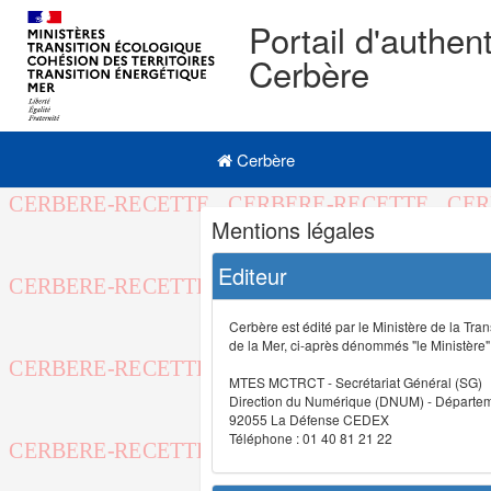
Portail d'authent
Cerbère
Navigation
Menu principal
principale
Cerbère
Navigation
Mentions légales
et
outils
Editeur
annexes
Cerbère est édité par le Ministère de la Tran
de la Mer, ci-après dénommés "le Ministère" (
MTES MCTRCT - Secrétariat Général (SG)
Direction du Numérique (DNUM) - Départeme
92055 La Défense CEDEX
Téléphone : 01 40 81 21 22