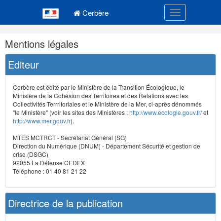
Navigation
Menu principal
principale
Cerbère
Toggle navigatio
Navigation
Mentions légales
et
outils
Editeur
annexes
Cerbère est édité par le Ministère de la Transition Écologique, le
Ministère de la Cohésion des Territoires et des Relations avec les
Collectivités Terrritoriales et le Ministère de la Mer, ci-après dénommés
"le Ministère" (voir les sites des Ministères :
http://www.ecologie.gouv.fr/
et
http://www.mer.gouv.fr
).
MTES MCTRCT - Secrétariat Général (SG)
Direction du Numérique (DNUM) - Département Sécurité et gestion de
crise (DSGC)
92055 La Défense CEDEX
Téléphone : 01 40 81 21 22
Directrice de la publication