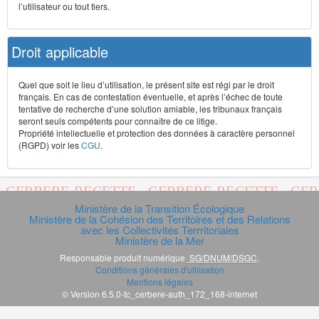
l’utilisateur ou tout tiers.
Droit applicable
Quel que soit le lieu d’utilisation, le présent site est régi par le droit
français. En cas de contestation éventuelle, et après l’échec de toute
tentative de recherche d’une solution amiable, les tribunaux français
seront seuls compétents pour connaître de ce litige.
Propriété intellectuelle et protection des données à caractère personnel
(RGPD) voir les
CGU
.
Ministère de la Transition Écologique
Ministère de la Cohésion des Territoires et des Relations
avec les Collectivités Terrritoriales
Ministère de la Mer
Responsable produit numérique
SG/DNUM/DSGC
.
Conditions générales d'utilisation
Mentions légales
© Version 6.5.0-tc_cerbere-auth_172_168-internet